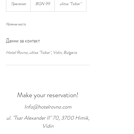
Bulgarian
Приключил
П
BGN 99
ulitsa "Tsibar"
leva
р
и
к
Налични места
л
ю
ч
Данни за контакт
и
л
Hotel Rovno, ulitsa "Tsibar", Vidin, Bulgaria
Make your reservation!
Info@hotelrovno.com
ul. "Tsar Alexander II" 70, 3700 Himik,
Vidin